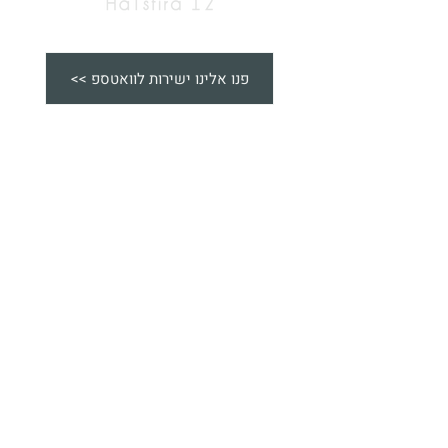
<< פנו אלינו ישירות לוואטספ
הצהרת נגישות
כל התכניות וההדמיות להמחשה בלבד.
כל הזכויות
שמורות לויתקין פרי יזמות בע"מ.
© 2023